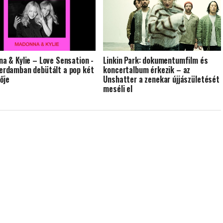
a & Kylie – Love Sensation -
Linkin Park: dokumentumfilm és
rdamban debütált a pop két
koncertalbum érkezik – az
nője
Unshatter a zenekar újjászületését
meséli el