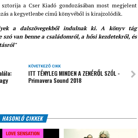
 sztorija a Cser Kiadó gondozásában most megjelent
azás a kegyetlenbe című könyvéből is kirajzolódik.
elyek a dalszövegekből indulnak ki. A könyv tág
e szó van benne a családomról, a hősi kezdetekről, és
tásról"
KÖVETKEZŐ CIKK
alála:
ITT TÉNYLEG MINDEN A ZENÉRŐL SZÓL -
vagy
Primavera Sound 2018
HASONLÓ CIKKEK