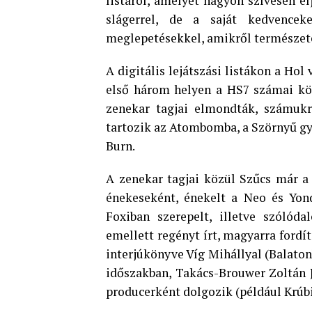
listáról, amelyet nagyon szívesen el
slágerrel, de a saját kedvencek
meglepetésekkel, amikről természet
A digitális lejátszási listákon a Hol
első három helyen a HS7 számai köz
zenekar tagjai elmondták, számukr
tartozik az Atombomba, a Szörnyű gye
Burn.
A zenekar tagjai közül Szűcs már a
énekeseként, énekelt a Neo és Yon
Foxiban szerepelt, illetve szólóda
emellett regényt írt, magyarra fordí
interjúkönyve Víg Mihállyal (Balaton
időszakban, Takács-Brouwer Zoltán J
producerként dolgozik (például Krúbi