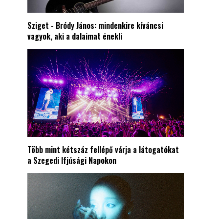
Sziget - Bródy János: mindenkire kíváncsi
vagyok, aki a dalaimat énekli
Több mint kétszáz fellépő várja a látogatókat
a Szegedi Ifjúsági Napokon