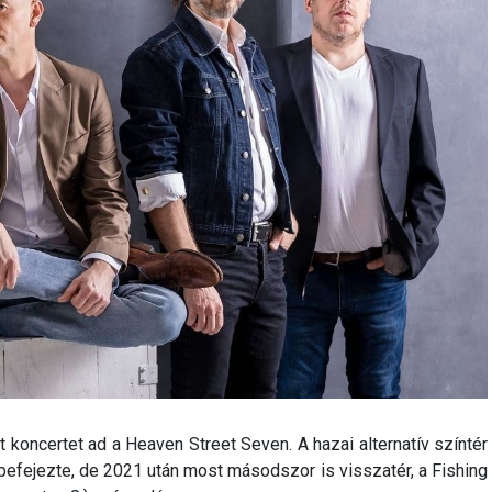
t koncertet ad a Heaven Street Seven. A hazai alternatív színtér
fejezte, de 2021 után most másodszor is visszatér, a Fishing