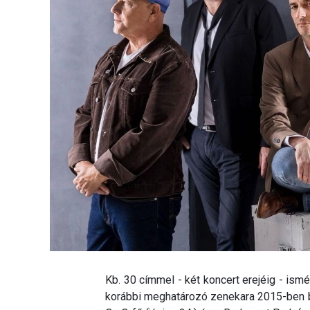
Kb. 30 címmel - két koncert erejéig - ismé
korábbi meghatározó zenekara 2015-ben be