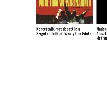
Koncertalbumot dobott le a
Madonn
Szigeten fellépő Twenty One Pilots
Amszte
király