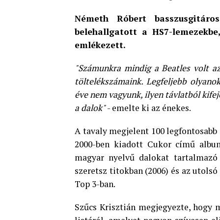
Németh Róbert basszusgitáro
belehallgatott a HS7-lemezekbe
emlékezett.
"Számunkra mindig a Beatles volt az
töltelékszámaink. Legfeljebb olyano
éve nem vagyunk, ilyen távlatból kife
a dalok"
- emelte ki az énekes.
A tavaly megjelent 100 legfontosab
2000-ben kiadott Cukor című album
magyar nyelvű dalokat tartalmazó 
szeretsz titokban (2006) és az utols
Top 3-ban.
Szűcs Krisztián megjegyezte, hogy mi