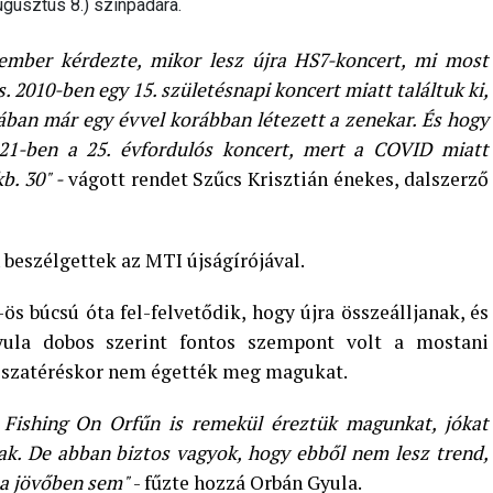
ugusztus 8.) színpadára.
ember kérdezte, mikor lesz újra HS7-koncert, mi most
s. 2010-ben egy 15. születésnapi koncert miatt találtuk ki,
ában már egy évvel korábban létezett a zenekar. És hogy
021-ben a 25. évfordulós koncert, mert a COVID miatt
b. 30" -
vágott rendet Szűcs Krisztián énekes, dalszerző
beszélgettek az MTI újságírójával.
ös búcsú óta fel-felvetődik, hogy újra összeálljanak, és
ula dobos szerint fontos szempont volt a mostani
visszatéréskor nem égették meg magukat.
Fishing On Orfűn is remekül éreztük magunkat, jókat
ak. De abban biztos vagyok, hogy ebből nem lesz trend,
a jövőben sem"
- fűzte hozzá Orbán Gyula.