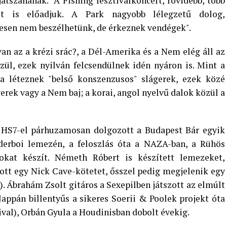
játszanának. "A Fishing fesztiválkoncert, rövidebb, több
et is előadjuk. A Park nagyobb lélegzetű dolog,
esen nem beszélhetünk, de érkeznek vendégek".
 van az a krézi srác?, a Dél-Amerika és a Nem elég áll az
ül, ezek nyilván felcsendülnek idén nyáron is. Mint a
a léteznek "belső konszenzusos" slágerek, ezek közé
rek vagy a Nem baj; a korai, angol nyelvű dalok közül a
 HS7-el párhuzamosan dolgozott a Budapest Bár egyik
derboi lemezén, a feloszlás óta a NAZA-ban, a Rühös
lokat készít. Németh Róbert is készített lemezeket,
tott egy Nick Cave-kötetet, ősszel pedig megjelenik egy
). Ábrahám Zsolt gitáros a Sexepilben játszott az elmúlt
appán billentyűs a sikeres Soerii & Poolek projekt óta
val), Orbán Gyula a Houdinisban dobolt évekig.