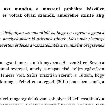
s azt mondta, a mostani próbákra készülve
, és voltak olyan számok, amelyekre szinte alig
 ideál, olyan szempontból is, hogy ne nagyon legyenek
k, amelyek akkor jó ötletnek tűntek. Most már tizenegy
jezetten érdekes a visszatekintés arra, miként öregszenek
b magyar lemeze című könyvben a Heaven Street Seven a
mal szerepel, amely a csapat első, teljes egészében
lemeze volt. Szűcs Krisztián szerint a Tudom, hogy
ó korong, a Felkeltem a reggelt (2012) lenne benne még a
vel rengeteg daluk van, sok olyat ki kell rostálniuk a