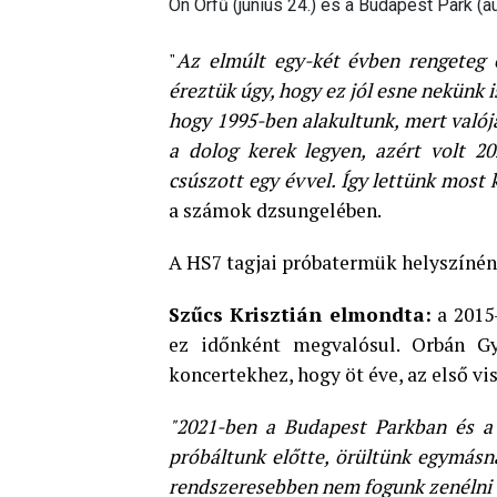
On Orfű (június 24.) és a Budapest Park (a
"
Az elmúlt egy-két évben rengeteg 
éreztük úgy, hogy ez jól esne nekünk i
hogy 1995-ben alakultunk, mert valój
a dolog kerek legyen, azért volt 2
csúszott egy évvel. Így lettünk most k
a számok dzsungelében.
A HS7 tagjai próbatermük helyszínén 
Szűcs Krisztián elmondta:
a 2015-
ez időnként megvalósul. Orbán Gy
koncertekhez, hogy öt éve, az első 
"2021-ben a Budapest Parkban és a 
próbáltunk előtte, örültünk egymásn
rendszeresebben nem fogunk zenélni 