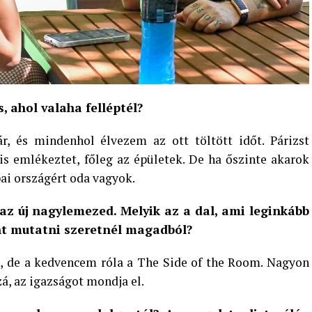
, ahol valaha felléptél?
r, és mindenhol élvezem az ott töltött időt. Párizst
is emlékeztet, főleg az épületek. De ha őszinte akarok
ai országért oda vagyok.
az új nagylemezed. Melyik az a dal, ami leginkább
nt mutatni szeretnél magadból?
s, de a kedvencem róla a The Side of the Room. Nagyon
á, az igazságot mondja el.