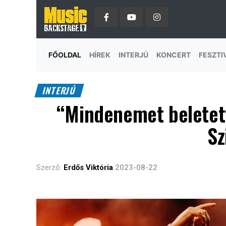
FŐOLDAL
HÍREK
INTERJÚ
KONCERT
FESZTI
INTERJÚ
“Mindenemet beletett
Sz
Szerző:
Erdős Viktória
2023-08-22