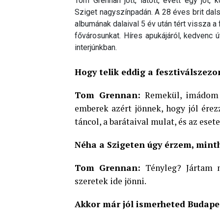
Tom Grennan jött, látott, evett egy jót,
Sziget nagyszínpadán. A 28 éves brit dal
albumának dalaival 5 év után tért vissza a
fővárosunkat. Híres apukájáról, kedvenc ú
interjúnkban.
Hogy telik eddig a fesztiválszezo
Tom Grennan:
Remekül, imádom a 
emberek azért jönnek, hogy jól ére
táncol, a barátaival mulat, és az ese
Néha a Szigeten úgy érzem, mint
Tom Grennan:
Tényleg? Jártam m
szeretek ide jönni.
Akkor már jól ismerheted Budapes