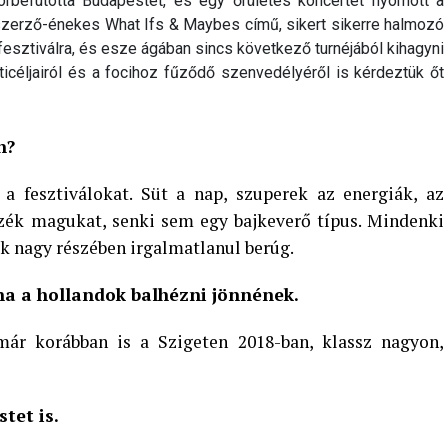
 körbefutotta Budapestet, és egy őrületes koncertet nyomott a
szerző-énekes What Ifs & Maybes című, sikert sikerre halmozó
 fesztiválra, és esze ágában sincs következő turnéjából kihagyni
ticéljairól és a focihoz fűződő szenvedélyéről is kérdeztük őt
n?
fesztiválokat. Süt a nap, szuperek az energiák, az
zzék magukat, senki sem egy bajkeverő típus. Mindenki
tek nagy részében irgalmatlanul berúg.
ha a hollandok balhézni jönnének.
ár korábban is a Szigeten 2018-ban, klassz nagyon,
tet is.