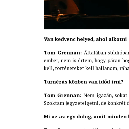
Van kedvenc helyed, ahol alkotni 
Tom Grennan:
Általában stúdióba
ember, nem is értem, hogy páran ho
kell, történeteket kell hallanom, r
Turnézás közben van időd írni?
Tom Grennan:
Nem igazán, sokat i
Szoktam jegyzetelgetni, de konkrét d
Mi az az egy dolog, amit minden 