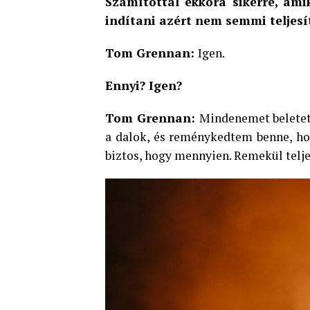
Számítottál ekkora sikerre, ami
indítani azért nem semmi teljes
Tom Grennan:
Igen.
Ennyi? Igen?
Tom Grennan:
Mindenemet beletet
a dalok, és reménykedtem benne, ho
biztos, hogy mennyien. Remekül teljes