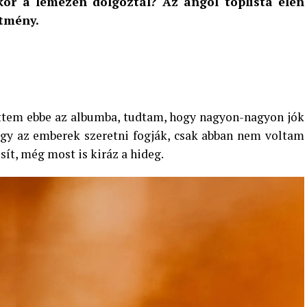
kor a lemezen dolgoztál? Az angol toplista élén
ítmény.
tem ebbe az albumba, tudtam, hogy nagyon-nagyon jók
gy az emberek szeretni fogják, csak abban nem voltam
ít, még most is kiráz a hideg.