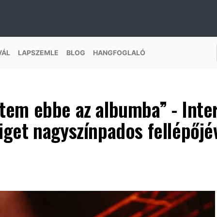
VÁL
LAPSZEMLE
BLOG
HANGFOGLALÓ
em ebbe az albumba” - Inte
iget nagyszínpados fellépőjé