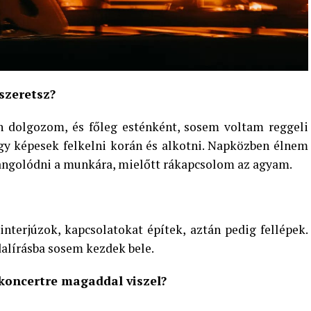
szeretsz?
n dolgozom, és főleg esténként, sosem voltam reggeli
gy képesek felkelni korán és alkotni. Napközben élnem
áhangolódni a munkára, mielőtt rákapcsolom az agyam.
nterjúzok, kapcsolatokat építek, aztán pedig fellépek.
alírásba sosem kezdek bele.
koncertre magaddal viszel?