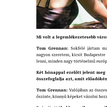
Mi volt a legemlékezetesebb város
Tom Grennan:
Sokfelé jártam má
nagyon szeretem, kicsit Budapestre 
lenni, minden nagy történelmű európ
Két hónappal ezelőtt jelent meg 
összefoglalja azt, amit előadóké
Tom Grennan:
Valójában az össze
őszinte, könnyű képeket vázolni hozz