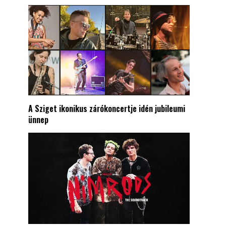
A Sziget ikonikus zárókoncertje idén jubileumi
ünnep