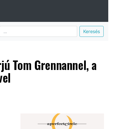
Keresés
rjú Tom Grennannel, a
vel