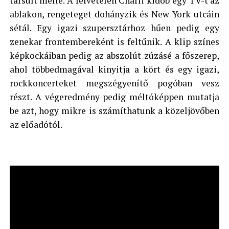
társult mellé. A felvételen Charli kidob egy TV-t az
ablakon, rengeteget dohányzik és New York utcáin
sétál. Egy igazi szupersztárhoz hűen pedig egy
zenekar frontembereként is feltűnik. A klip színes
képkockáiban pedig az abszolút zúzásé a főszerep,
ahol többedmagával kinyitja a kört és egy igazi,
rockkoncerteket megszégyenítő pogóban vesz
részt. A végeredmény pedig méltóképpen mutatja
be azt, hogy mikre is számíthatunk a közeljövőben
az előadótól.