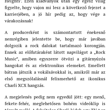
Heights’. Ezen kiadványok után egy egész világ
figyelte, hogy vajon mi lesz a következő fejezet a
karrierjében, a jó hír pedig az, hogy vége a
várakozásnak!
A producerként is számontartott énekesnő
nemrégiben jelentette be, hogy már javában
dolgozik a rock dalokat tartalmazó korongján.
Ennek az előfutáraként látott napvilágot a „Rock
Music”, amiben egyszerre ötvözi a gitárnyúzós
hangokat és az elektronikus elemeket. Emellett
bátran játszik a vokálsávokkal is, amikről már az
első megszólalásnál felismerhető az ikonikus
Charli XCX hangzás.
A megjelenés pedig nem egyedül jött: egy menő,
fekete-fehér, meglehetősen bohém videóklip is