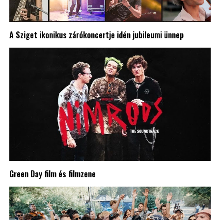
A Sziget ikonikus zárókoncertje idén jubileumi ünnep
Green Day film és filmzene