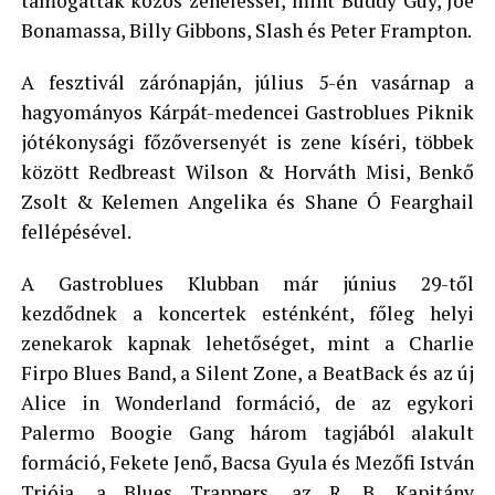
támogatták közös zenéléssel, mint Buddy Guy, Joe
Bonamassa, Billy Gibbons, Slash és Peter Frampton.
A fesztivál zárónapján, július 5-én vasárnap a
hagyományos Kárpát-medencei Gastroblues Piknik
jótékonysági főzőversenyét is zene kíséri, többek
között Redbreast Wilson & Horváth Misi, Benkő
Zsolt & Kelemen Angelika és Shane Ó Fearghail
fellépésével.
A Gastroblues Klubban már június 29-től
kezdődnek a koncertek esténként, főleg helyi
zenekarok kapnak lehetőséget, mint a Charlie
Firpo Blues Band, a Silent Zone, a BeatBack és az új
Alice in Wonderland formáció, de az egykori
Palermo Boogie Gang három tagjából alakult
formáció, Fekete Jenő, Bacsa Gyula és Mezőfi István
Triója, a Blues Trappers, az R. B. Kapitány