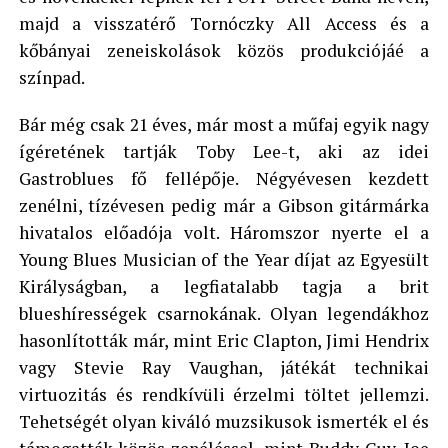
majd a visszatérő Tornóczky All Access és a
kőbányai zeneiskolások közös produkciójáé a
színpad.
Bár még csak 21 éves, már most a műfaj egyik nagy
ígéretének tartják Toby Lee-t, aki az idei
Gastroblues fő fellépője. Négyévesen kezdett
zenélni, tízévesen pedig már a Gibson gitármárka
hivatalos előadója volt. Háromszor nyerte el a
Young Blues Musician of the Year díjat az Egyesült
Királyságban, a legfiatalabb tagja a brit
blueshírességek csarnokának. Olyan legendákhoz
hasonlították már, mint Eric Clapton, Jimi Hendrix
vagy Stevie Ray Vaughan, játékát technikai
virtuozitás és rendkívüli érzelmi töltet jellemzi.
Tehetségét olyan kiváló muzsikusok ismerték el és