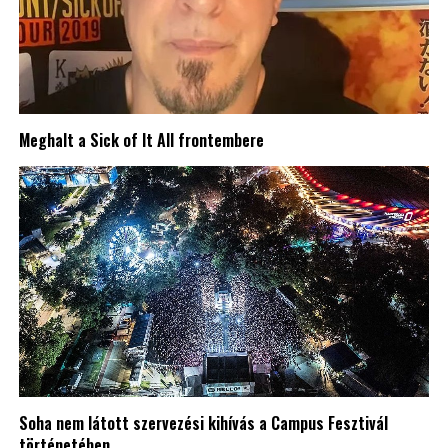
Meghalt a Sick of It All frontembere
Soha nem látott szervezési kihívás a Campus Fesztivál
történetében