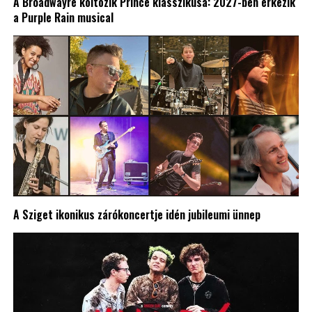
A Broadwayre költözik Prince klasszikusa: 2027-ben érkezik
a Purple Rain musical
A Sziget ikonikus zárókoncertje idén jubileumi ünnep