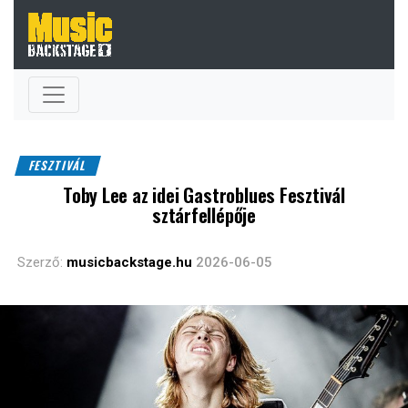
FESZTIVÁL
Toby Lee az idei Gastroblues Fesztivál
sztárfellépője
Szerző:
musicbackstage.hu
2026-06-05