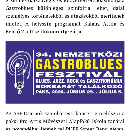
érzelmes dalszövegei és közvetlen előadásmódja a
Gastroblues különleges színfoltja lehet, dalai
személyes történetekből és utazásokból merítenek
ihletet. A helyszín programját Kalauz Attila és
Benkő Zsolt szólókoncertje zárja.
Az ASE Csarnok szombat esti koncertjein először a
paksi Pro Artis Művészeti Alapfokú Iskola tanárai
és növendékei lépnek fel PUFF Street Band néven,