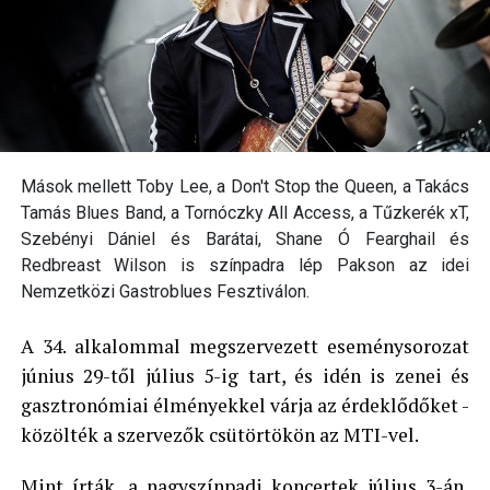
Mások mellett Toby Lee, a Don't Stop the Queen, a Takács
Tamás Blues Band, a Tornóczky All Access, a Tűzkerék xT,
Szebényi Dániel és Barátai, Shane Ó Fearghail és
Redbreast Wilson is színpadra lép Pakson az idei
Nemzetközi Gastroblues Fesztiválon.
A 34. alkalommal megszervezett eseménysorozat
június 29-től július 5-ig tart, és idén is zenei és
gasztronómiai élményekkel várja az érdeklődőket -
közölték a szervezők csütörtökön az MTI-vel.
Mint írták, a nagyszínpadi koncertek július 3-án,