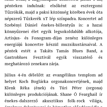
pénteken indulnak: elsőként az esztergomi
Tűzrókák, majd a paksi közönség körében évek óta
népszerű Tűzkerék xT lép színpadra. Koncertet ad
Szebényi Dániel énekes-billentyűs is: a hazai
könnyűzenei élet egyik legsokoldalúbb alkotója,
Artisjus- és Fonogram-díjas zenész különleges
energiájú koncertre készül muzsikustársaival. A
péntek estét a Takáts Tamás Blues Band, a
Gastroblues Fesztivál egyik visszatérő és
meghatározó zenekara zárja.
Július 4-én délelőtt az evangélikus templom ad
helyet Koch Boglárka orgonakoncertjének, majd
Klenk Réka (ének) és Túri Péter (orgona)
különleges produkciójának. Shane Ó Fearghail ír
énekes-dalszerző akusztikus folk-rock világa,