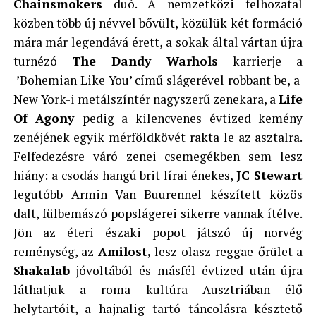
Chainsmokers
duó. A nemzetközi felhozatal
közben több új névvel bővült, közülük két formáció
mára már legendává érett, a sokak által vártan újra
turnézó
The Dandy Warhols
karrierje a
’Bohemian Like You’ című slágerével robbant be, a
New York-i metálszíntér nagyszerű zenekara, a
Life
Of Agony
pedig a kilencvenes évtized kemény
zenéjének egyik mérföldkövét rakta le az asztalra.
Felfedezésre váró zenei csemegékben sem lesz
hiány: a csodás hangú brit lírai énekes,
JC Stewart
legutóbb Armin Van Buurennel készített közös
dalt, fülbemászó popslágerei sikerre vannak ítélve.
Jön az éteri északi popot játszó új norvég
reménység, az
Amilost,
lesz olasz reggae-őrület a
Shakalab
jóvoltából és másfél évtized után újra
láthatjuk a roma kultúra Ausztriában élő
helytartóit, a hajnalig tartó táncolásra késztető