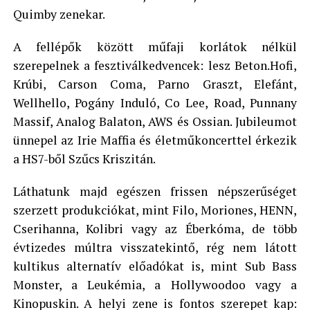
Quimby zenekar.
A fellépők között műfaji korlátok nélkül
szerepelnek a fesztiválkedvencek: lesz Beton.Hofi,
Krúbi, Carson Coma, Parno Graszt, Elefánt,
Wellhello, Pogány Induló, Co Lee, Road, Punnany
Massif, Analog Balaton, AWS és Ossian. Jubileumot
ünnepel az Irie Maffia és életműkoncerttel érkezik
a HS7-ből Szűcs Kriszitán.
Láthatunk majd egészen frissen népszerűséget
szerzett produkciókat, mint Filo, Moriones, HENN,
Cserihanna, Kolibri vagy az Éberkóma, de több
évtizedes múltra visszatekintő, rég nem látott
kultikus alternatív előadókat is, mint Sub Bass
Monster, a Leukémia, a Hollywoodoo vagy a
Kinopuskin. A helyi zene is fontos szerepet kap: