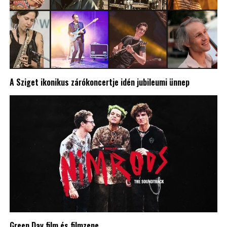
A Sziget ikonikus zárókoncertje idén jubileumi ünnep
Green Day film és filmzene