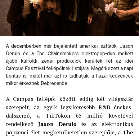
A decemberben már bejelentett amerikai sztárok, Jason
Derulo és a The Chainsmokers elektropop-duó mellett
újabb külföldi zenei produkciók kerültek fel az idei
Campus Fesztivál fellépőinek listájára. Megérkezett a napi
bontás is, mától már azt is tudhatjuk, a hazai kedvencek
mikor érkeznek Debrecenbe.
A Campus fellépői között eddig két világsztár
szerepelt, az egyik legsikeresebb R&B énekes-
dalszerző, a TikTokon 65 millió követővel
rendelkező
Jason Derulo
és az elektronikus
popzenei élet megkerülhetetlen szereplője, a
The