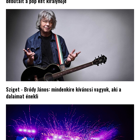
debütált a pop két királynője
Sziget - Bródy János: mindenkire kíváncsi vagyok, aki a
dalaimat énekli