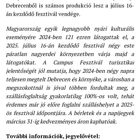
Debrecenből is számos produkció lesz a július 16-
án kezdődő fesztivál vendége.
Magyarország egyik legnagyobb nyári kulturális
eseményére 2024-ben 121 ezren látogattak el, a
2025. július 16-án kezdődő fesztivál négy este
páratlan nagyerdei környezetben várja majd a
látogatókat. A Campus Fesztivál turisztikai
jelentőségét jól mutatja, hogy 2024-ben négy napra
teljesen megtelt Debrecen és környéke, a városban a
megszokottnál is jóval többen fordultak meg, a
szállásfoglaltság gyakorlatilag 100%-os volt, tehát
érdemes már jó előre foglalni szálláshelyet a 2025-
ös fesztivál időpontjára. A bérletek és a napijegyek
március 31-ig kedvezményes áron kaphatóak.
További információk, jegyelővétel: