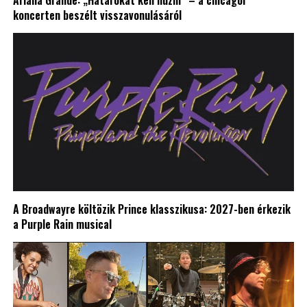
Ariana Grande: „Határokat kell húzni” – a chicagói
koncerten beszélt visszavonulásáról
A Broadwayre költözik Prince klasszikusa: 2027-ben érkezik
a Purple Rain musical