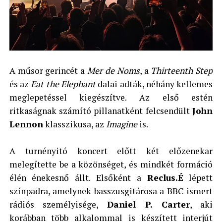
A műsor gerincét a
Mer de Noms
, a
Thirteenth Step
és az
Eat the Elephant
dalai adták, néhány kellemes
meglepetéssel kiegészítve. Az első estén
ritkaságnak számító pillanatként felcsendült
John
Lennon
klasszikusa, az
Imagine
is.
A turnényitó koncert előtt két előzenekar
melegítette be a közönséget, és mindkét formáció
élén énekesnő állt. Elsőként a
Reclus.É
lépett
színpadra, amelynek basszusgitárosa a BBC ismert
rádiós személyisége,
Daniel P. Carter
, aki
korábban több alkalommal is készített interjút