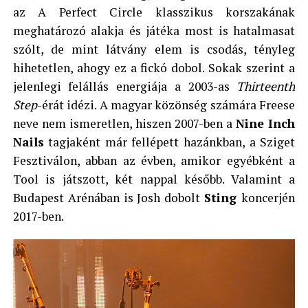
az A Perfect Circle klasszikus korszakának
meghatározó alakja és játéka most is hatalmasat
szólt, de mint látvány elem is csodás, tényleg
hihetetlen, ahogy ez a fickó dobol. Sokak szerint a
jelenlegi felállás energiája a 2003-as
Thirteenth
Step
-érát idézi. A magyar közönség számára Freese
neve nem ismeretlen, hiszen 2007-ben a
Nine Inch
Nails
tagjaként már fellépett hazánkban, a Sziget
Fesztiválon, abban az évben, amikor egyébként a
Tool is játszott, két nappal később. Valamint a
Budapest Arénában is Josh dobolt
Sting
koncerjén
2017-ben.