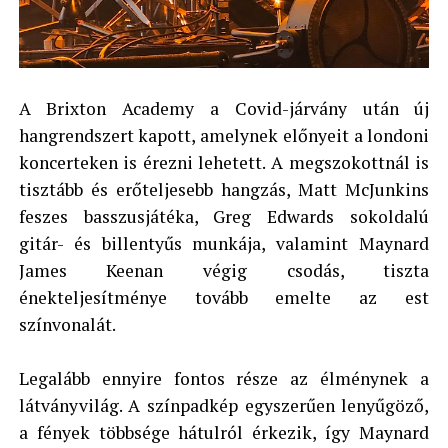
A Brixton Academy a Covid-járvány után új
hangrendszert kapott, amelynek előnyeit a londoni
koncerteken is érezni lehetett. A megszokottnál is
tisztább és erőteljesebb hangzás, Matt McJunkins
feszes basszusjátéka, Greg Edwards sokoldalú
gitár- és billentyűs munkája, valamint Maynard
James Keenan végig csodás, tiszta
énekteljesítménye tovább emelte az est
színvonalát.
Legalább ennyire fontos része az élménynek a
látványvilág. A színpadkép egyszerűen lenyűgöző,
a fények többsége hátulról érkezik, így Maynard