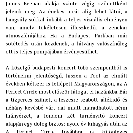
James Keenan alakja szinte végig sziluettként
jelenik meg. Az énekes arcát alig lehet látni, a
hangsúly sokkal inkább a teljes vizuális élményen
van, amely tökéletesen illeszkedik a zenekar
atmoszférájához. Ha a Budapest Parkban már
sötétedés után kezdenek, a látvány valószínűleg
ott is teljes pompájában érvényesülhet.
A közelgő budapesti koncert több szempontból is
történelmi jelentőségű, hiszen a Tool az elmúlt
években kétszer is fellépett Magyarországon, az A
Perfect Circle most először látogat el hazánkba. Bár
a tízperces szünet, a feszesre szabott játékidő és
néhány kevésbé várt dal miatt maradhatott némi
hiányérzet, a londoni két turnényitó koncert
alapján egy dolog biztos: nyolc év kihagyás után az
A Perfect Circle továbbra is különleges