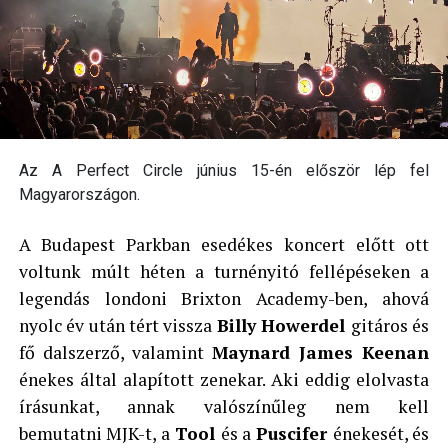
Az A Perfect Circle június 15-én először lép fel
Magyarországon.
A Budapest Parkban esedékes koncert előtt ott
voltunk múlt héten a turnényitó fellépéseken a
legendás londoni Brixton Academy-ben, ahová
nyolc év után tért vissza
Billy Howerdel
gitáros és
fő dalszerző, valamint
Maynard James Keenan
énekes által alapított zenekar. Aki eddig elolvasta
írásunkat, annak valószínűleg nem kell
bemutatni MJK-t, a
Tool
és a
Puscifer
énekesét, és