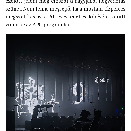
ezelőtt jelent meg először a nagyjából negyedórás
szünet. Nem lenne meglepő, ha a mostani tízperces
megszakítás is a 61 éves énekes kérésére került
volna be az APC programba.