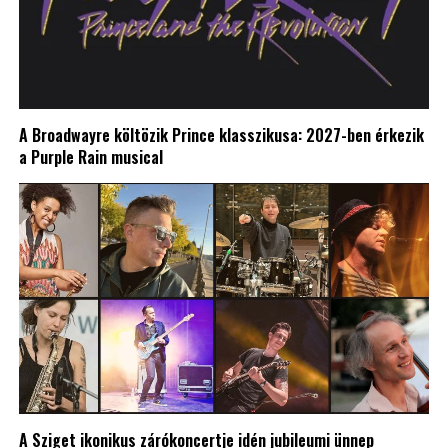
A Broadwayre költözik Prince klasszikusa: 2027-ben érkezik
a Purple Rain musical
A Sziget ikonikus zárókoncertje idén jubileumi ünnep