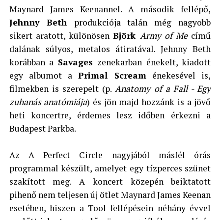
Maynard James Keenannel. A második fellépő,
Jehnny Beth
produkciója talán még nagyobb
sikert aratott, különösen
Björk
Army of Me
című
dalának súlyos, metalos átiratával. Jehnny Beth
korábban a
Savages
zenekarban énekelt, kiadott
egy albumot a
Primal Scream
énekesével is,
filmekben is szerepelt (p.
Anatomy of a Fall - Egy
zuhanás anatómiája
) és jön majd hozzánk is a jövő
heti koncertre, érdemes lesz időben érkezni a
Budapest Parkba.
Az A Perfect Circle nagyjából másfél órás
programmal készült, amelyet egy tízperces szünet
szakított meg. A koncert közepén beiktatott
pihenő nem teljesen új ötlet Maynard James Keenan
esetében, hiszen a Tool fellépésein néhány évvel