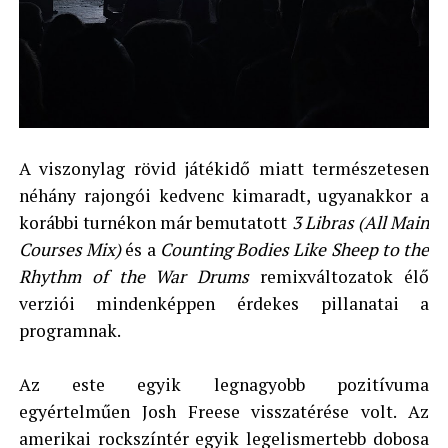
A viszonylag rövid játékidő miatt természetesen
néhány rajongói kedvenc kimaradt, ugyanakkor a
korábbi turnékon már bemutatott
3 Libras (All Main
Courses Mix)
és a
Counting Bodies Like Sheep to the
Rhythm of the War Drums
remixváltozatok élő
verziói mindenképpen érdekes pillanatai a
programnak.
Az este egyik legnagyobb pozitívuma
egyértelműen Josh Freese visszatérése volt. Az
amerikai rockszíntér egyik legelismertebb dobosa