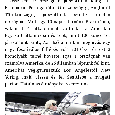
- Összesen 35 országban játszottunk idáig. Itt
Európában Portugáliától Oroszországig, Angliától
Törökországig játszottunk szinte minden
országban. Volt egy 10 napos turnénk Brazíliában,
valamint 4 alkalommal voltunk az Amerikai
Egyesült államokban és több, mint 100 koncertet
játszottunk kint., Az első amerikai meghívás egy
nagy fesztiválos fellépés volt 2010-ben és ezt 3
komolyabb turné követte. Igaz 1 országnak van
számolva Amerika, de 25 államban léptünk fel kint.
Amerikát végigturnéztuk Los Angelestől New
Yorkig, majd vissza és fel Seattlebe a nyugati
parton. Hatalmas élményeket szereztünk.