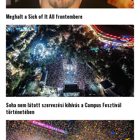
Meghalt a Sick of It All frontembere
Soha nem látott szervezési kihívás a Campus Fesztivál
történetében