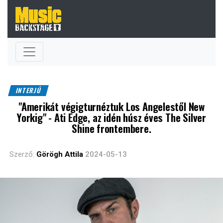
INTERJÚ
"Amerikát végigturnéztuk Los Angelestől New
Yorkig" - Ati Edge, az idén húsz éves The Silver
Shine frontembere.
Szerző:
Görögh Attila
2024-05-13