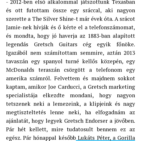
- 2012-ben első alkalommal játszottunk Texasban
és ott futottam össze egy sráccal, aki nagyon
szerette a The Silver Shine-t már évek óta. A srácot
Jamie-nek hívják és ő kérte el a telefonszámomat,
és mondta, hogy jó haverja az 1883-ban alapított
legendás Gretsch Guitars cég egyik főnöke.
Igazából nem számítottam semmire, aztán 2013
tavaszán egy spanyol turné kellős közepén, egy
McDonalds teraszán csörgött a telefonom egy
amerika számról. Felvettem és majdnem sokkot
kaptam, amikor Joe Carducci, a Gretsch marketing
specialistája elkezdte mondani, hogy nagyon
tetszenek neki a lemezeink, a klipjeink és nagy
megtiszteltetés lenne neki, ha elfogadnám az
ajánlatát, hogy legyek Gretsch Endorser a jövőben.
Pár hét kellett, mire tudatosult bennem ez az
egész. Pár hónappal később
Lukáts Péter, a Gorilla