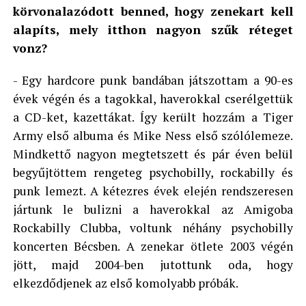
körvonalazódott benned, hogy zenekart kell
alapíts, mely itthon nagyon szűk réteget
vonz?
- Egy hardcore punk bandában játszottam a 90-es
évek végén és a tagokkal, haverokkal cserélgettük
a CD-ket, kazettákat. Így került hozzám a Tiger
Army első albuma és Mike Ness első szólólemeze.
Mindkettő nagyon megtetszett és pár éven belül
begyűjtöttem rengeteg psychobilly, rockabilly és
punk lemezt. A kétezres évek elején rendszeresen
jártunk le bulizni a haverokkal az Amigoba
Rockabilly Clubba, voltunk néhány psychobilly
koncerten Bécsben. A zenekar ötlete 2003 végén
jött, majd 2004-ben jutottunk oda, hogy
elkezdődjenek az első komolyabb próbák.