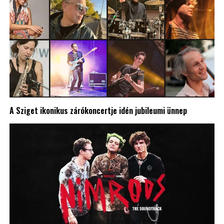
A Sziget ikonikus zárókoncertje idén jubileumi ünnep