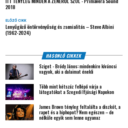
ITT TÉNYLEG MINDEN A ZENÉRŐL SZÓL - Primavera Sound
2018
ELŐZŐ CIKK
Lenyűgöző öntörvényűség és zsenialitás – Steve Albini
(1962-2024)
HASONLÓ CIKKEK
Sziget - Bródy János: mindenkire kíváncsi
vagyok, aki a dalaimat énekli
Több mint kétszáz fellépő várja a
látogatókat a Szegedi Ifjúsági Napokon
James Brown tényleg feltalálta a diszkót, a
rapet és a hiphopot? Nem egészen – de
nélküle egyik sem lenne ugyanaz