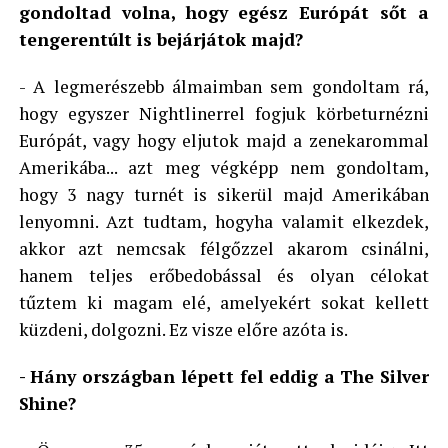
gondoltad volna, hogy egész Európát sőt a
tengerentúlt is bejárjátok majd?
- A legmerészebb álmaimban sem gondoltam rá,
hogy egyszer Nightlinerrel fogjuk körbeturnézni
Európát, vagy hogy eljutok majd a zenekarommal
Amerikába... azt meg végképp nem gondoltam,
hogy 3 nagy turnét is sikerül majd Amerikában
lenyomni. Azt tudtam, hogyha valamit elkezdek,
akkor azt nemcsak félgőzzel akarom csinálni,
hanem teljes erőbedobással és olyan célokat
tűztem ki magam elé, amelyekért sokat kellett
küzdeni, dolgozni. Ez visze előre azóta is.
- Hány országban lépett fel eddig a The Silver
Shine?