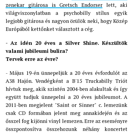
zenekar gitárosa is Gretsch Endorser
lett, aki
világviszonylatban a psychobilly stílus egyik
legjobb gitárosa és nagyon örülök neki, hogy Közép
Európából kettőnket választott a cég.
- Az idén 20 éves a Silver Shine. Készültök
valami jubileumi bulira?
Tervek erre az évre?
- Május 19-én ünnepeljük a 20 éves évfordulót az
A38 Hajón. Vendégként a B'15 Truckabilly Triót
hívtuk meg, akik szintén 2004-ben alakultak és így
együtt tudjuk ünnepelni a 20 éves jubileumot. A
2011-ben megjelent "Saint or Sinner" c. lemezünk
csak CD formában jelent meg annakidején és az
ősszel fog kijönni vinyl lemezen. Erre az eseményre
összpontosítva összehozunk néhány koncertet