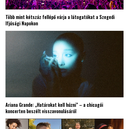
Több mint kétszáz fellépő várja a látogatókat a Szegedi
Ifjúsági Napokon
Ariana Grande: „Határokat kell húzni” – a chicagói
koncerten beszélt visszavonulásáról