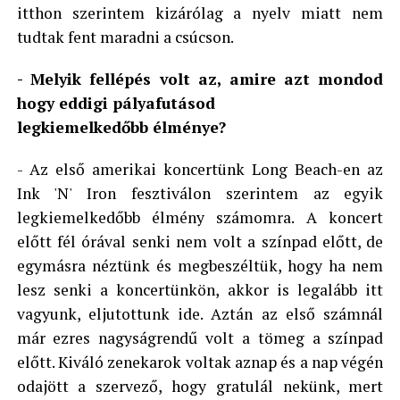
itthon szerintem kizárólag a nyelv miatt nem
tudtak fent maradni a csúcson.
- Melyik fellépés volt az, amire azt mondod
hogy eddigi pályafutásod
legkiemelkedőbb élménye?
- Az első amerikai koncertünk Long Beach-en az
Ink 'N' Iron fesztiválon szerintem az egyik
legkiemelkedőbb élmény számomra. A koncert
előtt fél órával senki nem volt a színpad előtt, de
egymásra néztünk és megbeszéltük, hogy ha nem
lesz senki a koncertünkön, akkor is legalább itt
vagyunk, eljutottunk ide. Aztán az első számnál
már ezres nagyságrendű volt a tömeg a színpad
előtt. Kiváló zenekarok voltak aznap és a nap végén
odajött a szervező, hogy gratulál nekünk, mert