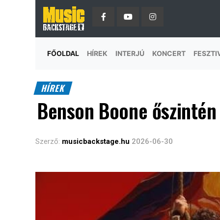
FŐOLDAL
HÍREK
INTERJÚ
KONCERT
FESZTI
HÍREK
Benson Boone őszintén 
Szerző:
musicbackstage.hu
2026-06-30