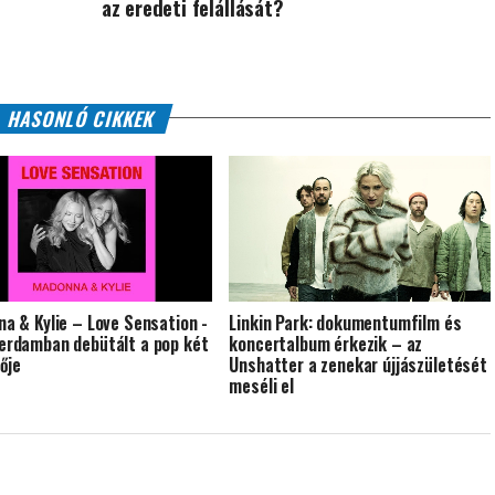
az eredeti felállását?
HASONLÓ CIKKEK
a & Kylie – Love Sensation -
Linkin Park: dokumentumfilm és
rdamban debütált a pop két
koncertalbum érkezik – az
nője
Unshatter a zenekar újjászületését
meséli el