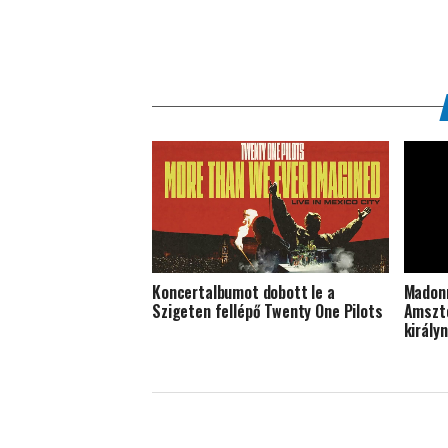
Koncertalbumot dobott le a
Madonn
Szigeten fellépő Twenty One Pilots
Amszte
király