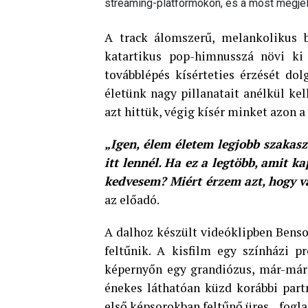
streaming-platformokon, és a most megjele
A track álomszerű, melankolikus 
katartikus pop-himnusszá növi ki
továbblépés kísérteties érzését dol
életünk nagy pillanatait anélkül kel
azt hittük, végig kísér minket azon a
„Igen, élem életem legjobb szakasz
itt lennél. Ha ez a legtöbb, amit 
kedvesem? Miért érzem azt, hogy v
az előadó.
A dalhoz készült videóklipben Benson
feltűnik. A kisfilm egy színházi p
képernyőn egy grandiózus, már-már 
énekes láthatóan küzd korábbi part
első képsorokban feltűnő üres, „foglalt