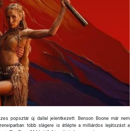
ezes popsztár új dallal jelentkezett. Benson Boone már nem
eneiparban: több slágere is átlépte a milliárdos lejátszást a