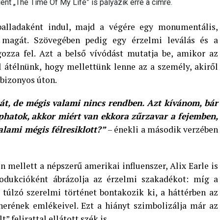
nt „The Time Of My Life” is pályázik erre a címre.
balladaként indul, majd a végére egy monumentális,
 magát. Szövegében pedig egy érzelmi leválás és a
gozza fel. Azt a belső vívódást mutatja be, amikor az
l átélnünk, hogy mellettünk lenne az a személy, akiről
 bizonyos úton.
át, de mégis valami nincs rendben. Azt kívánom, bár
kaphatok, akkor miért van ekkora zűrzavar a fejemben,
alami mégis félresiklott?”
– énekli a második verzében
 mellett a népszerű amerikai influenszer, Alix Earle is
rodukcióként ábrázolja az érzelmi szakadékot: míg a
túlzó szerelmi történet bontakozik ki, a háttérben az
nerének emlékeivel. Ezt a hiányt szimbolizálja már az
” felirattal ellátott szék is.