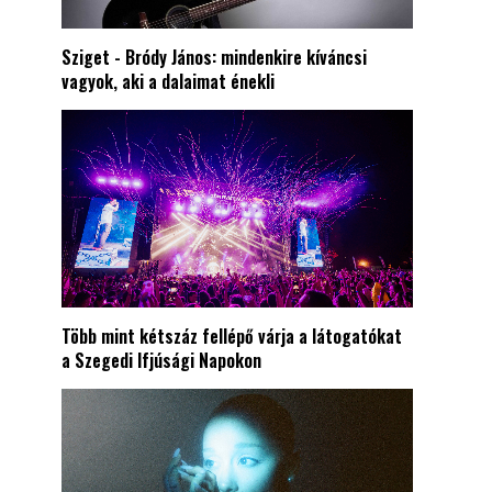
Sziget - Bródy János: mindenkire kíváncsi
vagyok, aki a dalaimat énekli
Több mint kétszáz fellépő várja a látogatókat
a Szegedi Ifjúsági Napokon