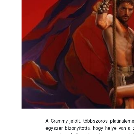
A Grammy-jelölt, többszörös platinalem
egyszer bizonyította, hogy helye van a z