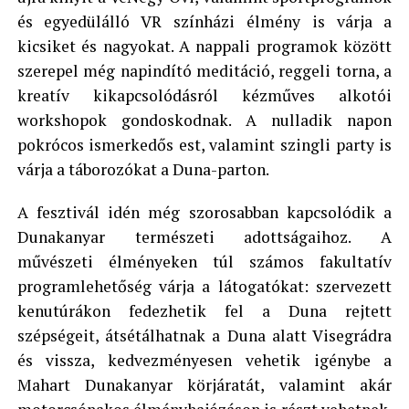
és egyedülálló VR színházi élmény is várja a
kicsiket és nagyokat. A nappali programok között
szerepel még napindító meditáció, reggeli torna, a
kreatív kikapcsolódásról kézműves alkotói
workshopok gondoskodnak. A nulladik napon
pokrócos ismerkedős est, valamint szingli party is
várja a táborozókat a Duna-parton.
A fesztivál idén még szorosabban kapcsolódik a
Dunakanyar természeti adottságaihoz. A
művészeti élményeken túl számos fakultatív
programlehetőség várja a látogatókat: szervezett
kenutúrákon fedezhetik fel a Duna rejtett
szépségeit, átsétálhatnak a Duna alatt Visegrádra
és vissza, kedvezményesen vehetik igénybe a
Mahart Dunakanyar körjáratát, valamint akár