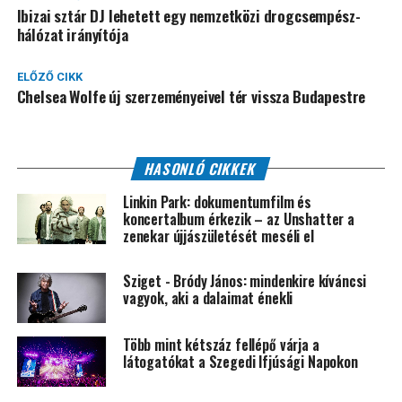
Ibizai sztár DJ lehetett egy nemzetközi drogcsempész-
hálózat irányítója
ELŐZŐ CIKK
Chelsea Wolfe új szerzeményeivel tér vissza Budapestre
HASONLÓ CIKKEK
Linkin Park: dokumentumfilm és
koncertalbum érkezik – az Unshatter a
zenekar újjászületését meséli el
Sziget - Bródy János: mindenkire kíváncsi
vagyok, aki a dalaimat énekli
Több mint kétszáz fellépő várja a
látogatókat a Szegedi Ifjúsági Napokon