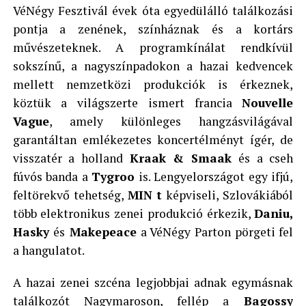
VéNégy Fesztivál évek óta egyedülálló találkozási
pontja a zenének, színháznak és a kortárs
művészeteknek. A programkínálat rendkívül
sokszínű, a nagyszínpadokon a hazai kedvencek
mellett nemzetközi produkciók is érkeznek,
köztük a világszerte ismert francia
Nouvelle
Vague
, amely különleges hangzásvilágával
garantáltan emlékezetes koncertélményt ígér, de
visszatér a holland
Kraak & Smaak
és a cseh
fúvós banda a
Tygroo
is. Lengyelországot egy ifjú,
feltörekvő tehetség,
MIN t
képviseli, Szlovákiából
több elektronikus zenei produkció érkezik,
Daniu,
Hasky
és
Makepeace
a VéNégy Parton pörgeti fel
a hangulatot.
A hazai zenei szcéna legjobbjai adnak egymásnak
találkozót Nagymaroson, fellép a
Bagossy