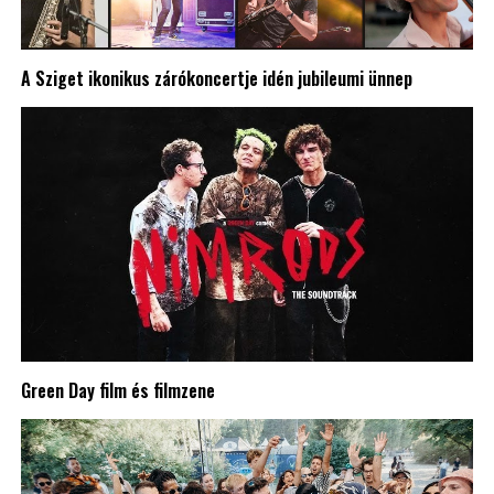
A Sziget ikonikus zárókoncertje idén jubileumi ünnep
Green Day film és filmzene