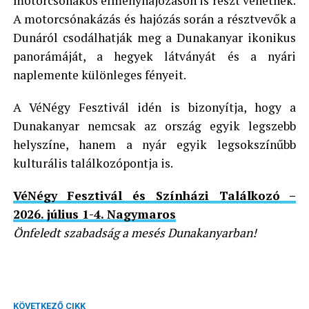
motorcsónakos élményhajózáson is részt vehetnek.
A motorcsónakázás és hajózás során a résztvevők a
Dunáról csodálhatják meg a Dunakanyar ikonikus
panorámáját, a hegyek látványát és a nyári
naplemente különleges fényeit.
A VéNégy Fesztivál idén is bizonyítja, hogy a
Dunakanyar nemcsak az ország egyik legszebb
helyszíne, hanem a nyár egyik legsokszínűbb
kulturális találkozópontja is.
VéNégy Fesztivál és Színházi Találkozó –
2026. július 1-4. Nagymaros
Önfeledt szabadság a mesés Dunakanyarban!
KÖVETKEZŐ CIKK