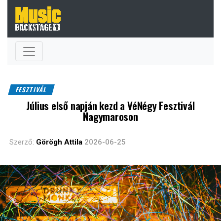
FESZTIVÁL
Július első napján kezd a VéNégy Fesztivál
Nagymaroson
Szerző:
Görögh Attila
2026-06-25