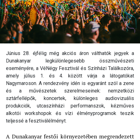
Június 28. éjfélig még akciós áron válthatók jegyek a
Dunakanyar legkülönlegesebb összművészeti
eseményére, a VéNégy Fesztivál és Színházi Találkozóra,
amely július 1. és 4. között várja a látogatókat
Nagymaroson. A rendezvény idén is egyaránt szól a zene
és a művészetek szerelmeseinek: nemzetközi
sztárfellépők, koncertek, különleges audiovizuális
produkciók, utcaszínházi performanszok, kézműves
alkotói workshopok és vízi élményprogramok teszik
teljessé a fesztiválélményt.
A Dunakanyar festői környezetében megrendezett