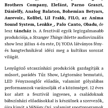
Brothers Company, Elefánt, Parno Graszt,
Dánielfy, Analog Balaton, Bohemian Betyars,
Aurevoir., Kolibri, Lil Frakk, FILO, az Anima
Sound System, Lenkke_, Palo Canto, Obadu
, de
lesz
táncház
is.
A fesztivál egyik legizgalmasabb
produkciója, a
Stranger Things
ihlette audiovizuális
show lesz július 4-én este, Dj YODA látványos fény-
és hangtechnikával idézi meg a kultikus sorozat
világát.
Lenyűgöző utcaszínházi produkciók gazdagítják a
műsort, parádés Tűz Show, Légtornász bemutató,
LED Fényzsonglőr előadás, valamint gólyalábas
performanszok varázsolják el a közönséget. 12 éves
kor alatt a fesztivál ingyenes, a családoknak
bábszínházi előadásokkal is készülnek a szervezők,
újra kinyit a VéNégy Ovi, valamint sportprogramok