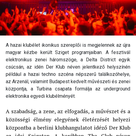
A hazai klubélet ikonikus szereplői is megjelennek az újra
magyar kézbe került Sziget programjaiban. A fesztivál
elektronikus zenei háromszöge, a Delta District egyik
csúcsán, az idén Der Klub néven jelentkező helyszínén
például a hazai techno szcéna népszerű találkozóhelye,
az Arzenál, valamint Budapest kedvelt művészeti és zenei
központja, a Turbina csapata formálja az underground
elektronika egyedi klubélményét.
A szabadság, a zene, az elfogadás, a művészet és a
közösségi élmény elegyének életérzését helyezi
központba a berlini klubhangulatot idéző Der Klub
az idei Szigeten. A korábban The Club néven