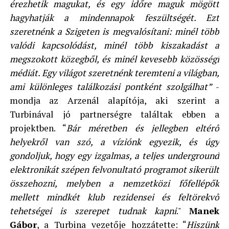
érezhetik magukat, és egy időre maguk mögött
hagyhatják a mindennapok feszültségét. Ezt
szeretnénk a Szigeten is megvalósítani: minél több
valódi kapcsolódást, minél több kiszakadást a
megszokott közegből, és minél kevesebb közösségi
médiát. Egy világot szeretnénk teremteni a világban,
ami különleges találkozási pontként szolgálhat”
-
mondja az Arzenál alapítója, aki szerint a
Turbinával jó partnerségre találtak ebben a
projektben. “
Bár méretben és jellegben eltérő
helyekről van szó, a víziónk egyezik, és úgy
gondoljuk, hogy egy izgalmas, a teljes underground
elektronikát szépen felvonultató programot sikerült
összehozni, melyben a nemzetközi főfellépők
mellett mindkét klub rezidensei és feltörekvő
tehetségei is szerepet tudnak kapni
."
Manek
Gábor
, a Turbina vezetője hozzátette: “
Hiszünk