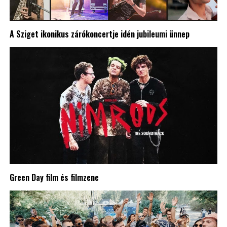
A Sziget ikonikus zárókoncertje idén jubileumi ünnep
Green Day film és filmzene