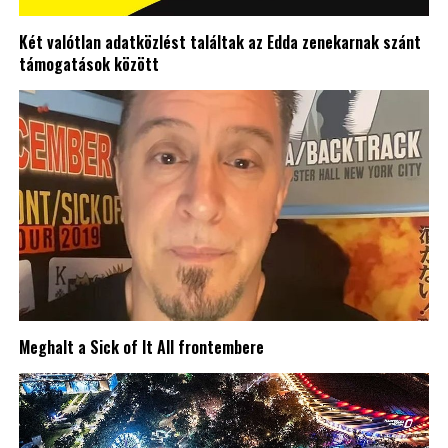
Két valótlan adatközlést találtak az Edda zenekarnak szánt
támogatások között
Meghalt a Sick of It All frontembere