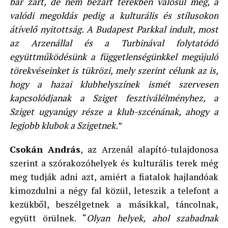
bár zárt, de nem bezárt terekben valósul meg, a
valódi megoldás pedig a kulturális és stílusokon
átívelő nyitottság. A Budapest Parkkal indult, most
az Arzenállal és a Turbinával folytatódó
együttműködésünk a függetlenségünkkel megújuló
törekvéseinket is tükrözi, mely szerint célunk az is,
hogy a hazai klubhelyszínek ismét szervesen
kapcsolódjanak a Sziget fesztiválélményhez, a
Sziget ugyanúgy része a klub-szcénának, ahogy a
legjobb klubok a Szigetnek.
”
Csokán András
, az Arzenál alapító-tulajdonosa
szerint a szórakozóhelyek és kulturális terek még
meg tudják adni azt, amiért a fiatalok hajlandóak
kimozdulni a négy fal közül, leteszik a telefont a
kezükből, beszélgetnek a másikkal, táncolnak,
együtt örülnek. “
Olyan helyek, ahol szabadnak