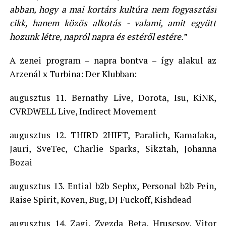
abban, hogy a mai kortárs kultúra nem fogyasztási
cikk, hanem közös alkotás - valami, amit együtt
hozunk létre, napról napra és estéről estére.
”
A zenei program – napra bontva – így alakul az
Arzenál x Turbina: Der Klubban:
augusztus 11. Bernathy Live, Dorota, Isu, KiNK,
CVRDWELL Live, Indirect Movement
augusztus 12. THIRD 2HIFT, Paralich, Kamafaka,
Jauri, SveTec, Charlie Sparks, Sikztah, Johanna
Bozai
augusztus 13. Ential b2b Sephx, Personal b2b Pein,
Raise Spirit, Koven, Bug, DJ Fuckoff, Kishdead
augusztus 14. Zagi, Zvezda Beta, Hruscsov, Vitor