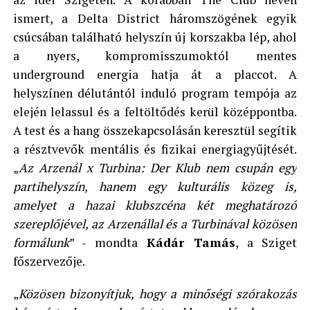
ismert, a Delta District háromszögének egyik
csúcsában található helyszín új korszakba lép, ahol
a nyers, kompromisszumoktól mentes
underground energia hatja át a placcot. A
helyszínen délutántól induló program tempója az
elején lelassul és a feltöltődés kerül középpontba.
A test és a hang összekapcsolásán keresztül segítik
a résztvevők mentális és fizikai energiagyűjtését.
„
Az Arzenál x Turbina: Der Klub nem csupán egy
partihelyszín, hanem egy kulturális közeg is,
amelyet a hazai klubszcéna két meghatározó
szereplőjével, az Arzenállal és a Turbinával közösen
formálunk
” - mondta
Kádár Tamás
, a Sziget
főszervezője.
„
Közösen bizonyítjuk, hogy a minőségi szórakozás