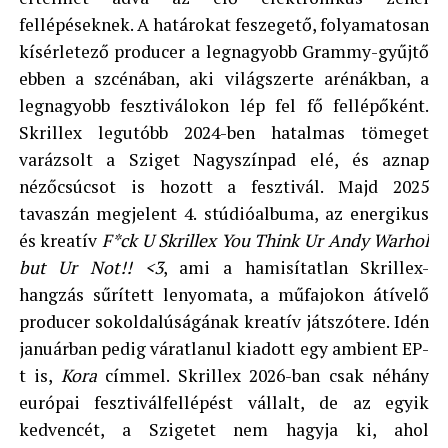
fellépéseknek. A határokat feszegető, folyamatosan
kísérletező producer a legnagyobb Grammy-gyűjtő
ebben a szcénában, aki világszerte arénákban, a
legnagyobb fesztiválokon lép fel fő fellépőként.
Skrillex legutóbb 2024-ben hatalmas tömeget
varázsolt a Sziget Nagyszínpad elé, és aznap
nézőcsúcsot is hozott a fesztivál. Majd 2025
tavaszán megjelent 4. stúdióalbuma, az energikus
és kreatív
F
*ck U Skrillex You Think Ur Andy Warhol
but Ur Not!! <3
, ami a hamisítatlan Skrillex-
hangzás sűrített lenyomata, a műfajokon átívelő
producer sokoldalúságának kreatív játszótere. Idén
januárban pedig váratlanul kiadott egy ambient EP-
t is,
Kora
címmel. Skrillex 2026-ban csak néhány
európai fesztiválfellépést vállalt, de az egyik
kedvencét, a Szigetet nem hagyja ki, ahol