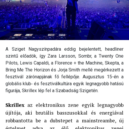
A Sziget Nagyszínpadára eddig bejelentett, headliner
szintű előadók, így Zara Larsson, Sombr, a Twenty One
Pilots, Lewis Capaldi, a Florence + the Machine, Skepta, a
Bring Me The Horizon és Jorja Smith mellé megérkezett a
fesztivál zárónapjának fő fellépője. Augusztus 15-én a
globális klub‑ és fesztiválkultúra egyik legnagyobb hatású
figurája, Skrillex lép fel a Szabadság Szigetén.
Skrillex
az elektronikus zene egyik legnagyobb
újítója, aki brutális basszusokkal és energiával
robbantotta be a dubstepet a mainstreambe, új
értelmet adva az élő elektronikus zenei