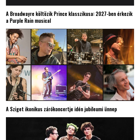
A Broadwayre költözik Prince klasszikusa: 2027-ben érkezik
a Purple Rain musical
A Sziget ikonikus zárókoncertje idén jubileumi ünnep