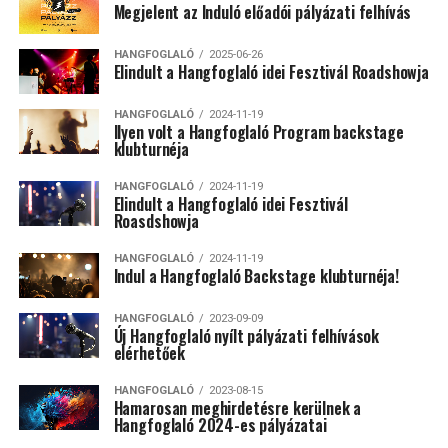
Megjelent az Induló előadói pályázati felhívás
HANGFOGLALÓ
2025-06-26
Elindult a Hangfoglaló idei Fesztivál Roadshowja
HANGFOGLALÓ
2024-11-19
Ilyen volt a Hangfoglaló Program backstage
klubturnéja
HANGFOGLALÓ
2024-11-19
Elindult a Hangfoglaló idei Fesztivál
Roasdshowja
HANGFOGLALÓ
2024-11-19
Indul a Hangfoglaló Backstage klubturnéja!
HANGFOGLALÓ
2023-09-09
Új Hangfoglaló nyílt pályázati felhívások
elérhetőek
HANGFOGLALÓ
2023-08-15
Hamarosan meghirdetésre kerülnek a
Hangfoglaló 2024-es pályázatai