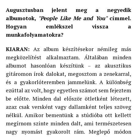
Augusztusban jelent meg a negyedik
albumotok,
"People Like Me and You"
címmel.
Hogyan emlékszel vissza a
munkafolyamatokra?
KIARAN:
Az album készítésekor némileg más
megközelítést alkalmaztam. Általában minden
albumot hasonlóan készítünk – az akusztikus
gitáromon írok dalokat, megosztom a zenekarral,
és a gyakorlóteremben jammelünk. A különbség
ezúttal az volt, hogy egyetlen számot sem fejeztem
be előtte. Minden dal először ötletként létezett,
azaz csak versként vagy dallamként teljes szöveg
nélkül. Amikor bementünk a stúdióba ott kellett
megírnom szinte minden dalt, ami természetesen
nagy nyomást gyakorolt rám. Meglepő módon