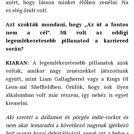
azért, hogy lásson minket élőben zenélni. Na
ez elég őrült volt.
Azt szokták mondani, hogy „Az út a fontos
nem a cél”. Mi volt az eddigi
legemlékezetesebb pillanatod a karriered
során?
KIARAN:
A legemlékezetesebb pillanatok azok
voltak, amikor nagy zenészekkel játszottunk
együtt, mint Liam Gallagherrel vagy a Kings Of
Leon-nal Sheffieldben. Örülök, hogy sok ilyen
alkalomban volt már részem, így nehéz is egyet
kiemelni.
Aki szereti a dallamos és pörgős indie-rockot és
nem akar lemaradni a következő nagynak ígérkező
brit csapat hazai debütálásáról, annak ott a helye a