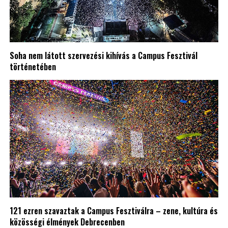
Soha nem látott szervezési kihívás a Campus Fesztivál
történetében
121 ezren szavaztak a Campus Fesztiválra – zene, kultúra és
közösségi élmények Debrecenben