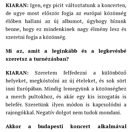
KIARAN:
Igen, egy picit változtatunk a koncerten,
de ugye most először fogja az európai közönség
Angliában már bejáratott közönségetek van,
élőben hallani az új albumot, úgyhogy bízunk
de egy európai turné során másként építititk
benne, hogy ez mindenkinek nagy élmény lesz és
fel a koncerteket? Lesznek meglepetések a
szeretni fogja a közönség.
setlistben?
Mi az, amit a leginkább és a legkevésbé
szeretsz a turnézásban?
KIARAN:
Szeretem felfedezni a különböző
helyeket, megkóstolni az új ételeket, és sok sört
inni Európában. Mindig lemegyünk a közönséghez
a merch pultokhoz, és akár egy kis iszogatás is
belefér. Szeretünk ilyen módon is kapcsolódni a
rajongókkal. Negatív dolgot nem tudok mondani.
Akkor a budapesti koncert alkalmával