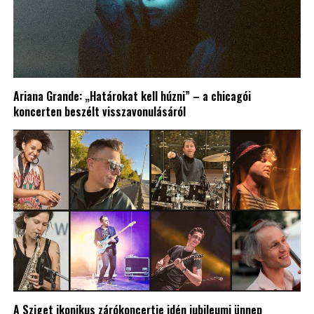
Ariana Grande: „Határokat kell húzni” – a chicagói
koncerten beszélt visszavonulásáról
A Sziget ikonikus zárókoncertje idén jubileumi ünnep