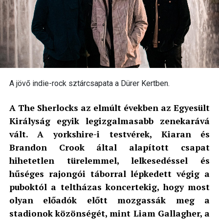
A jövő indie-rock sztárcsapata a Dürer Kertben.
A The Sherlocks az elmúlt években az Egyesült
Királyság egyik legizgalmasabb zenekarává
vált. A yorkshire-i testvérek, Kiaran és
Brandon Crook által alapított csapat
hihetetlen türelemmel, lelkesedéssel és
hűséges rajongói táborral lépkedett végig a
puboktól a teltházas koncertekig, hogy most
olyan előadók előtt mozgassák meg a
stadionok közönségét, mint Liam Gallagher, a