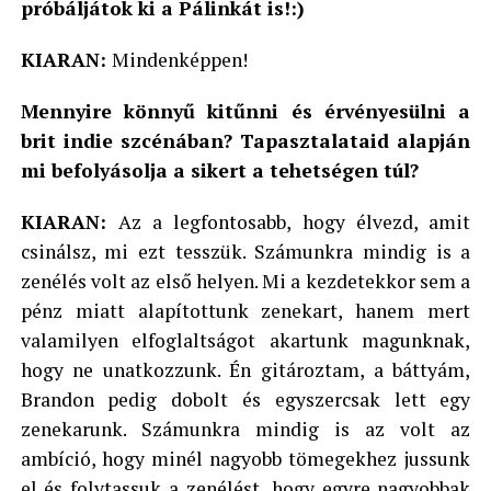
próbáljátok ki a Pálinkát is!:)
KIARAN:
Mindenképpen!
Mennyire könnyű kitűnni és érvényesülni a
brit indie szcénában? Tapasztalataid alapján
mi befolyásolja a sikert a tehetségen túl?
KIARAN:
Az a legfontosabb, hogy élvezd, amit
csinálsz, mi ezt tesszük. Számunkra mindig is a
zenélés volt az első helyen. Mi a kezdetekkor sem a
pénz miatt alapítottunk zenekart, hanem mert
valamilyen elfoglaltságot akartunk magunknak,
hogy ne unatkozzunk. Én gitároztam, a báttyám,
Brandon pedig dobolt és egyszercsak lett egy
zenekarunk. Számunkra mindig is az volt az
ambíció, hogy minél nagyobb tömegekhez jussunk
el és folytassuk a zenélést, hogy egyre nagyobbak