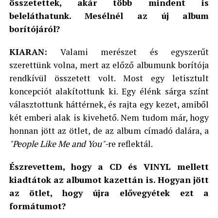
összetettek, akár több mindent is
beleláthatunk. Mesélnél az új album
borítójáról?
KIARAN:
Valami merészet és egyszerűt
szerettünk volna, mert az előző albumunk borítója
rendkívül összetett volt. Most egy letisztult
koncepciót alakítottunk ki. Egy élénk sárga színt
választottunk háttérnek, és rajta egy kezet, amiből
két emberi alak is kivehető. Nem tudom már, hogy
honnan jött az ötlet, de az album címadó dalára, a
"People Like Me and You"-
re reflektál.
Észrevettem, hogy a CD és VINYL mellett
kiadtátok az albumot kazettán is. Hogyan jött
az ötlet, hogy újra elővegyétek ezt a
formátumot?