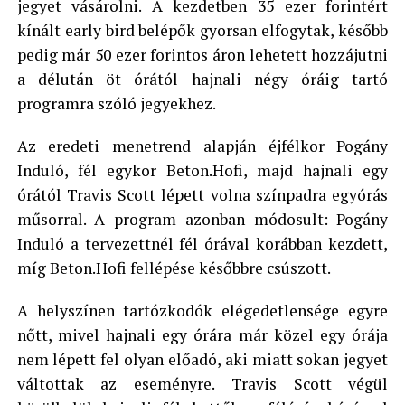
jegyet vásárolni. A kezdetben 35 ezer forintért
kínált early bird belépők gyorsan elfogytak, később
pedig már 50 ezer forintos áron lehetett hozzájutni
a délután öt órától hajnali négy óráig tartó
programra szóló jegyekhez.
Az eredeti menetrend alapján éjfélkor Pogány
Induló, fél egykor Beton.Hofi, majd hajnali egy
órától Travis Scott lépett volna színpadra egyórás
műsorral. A program azonban módosult: Pogány
Induló a tervezettnél fél órával korábban kezdett,
míg Beton.Hofi fellépése későbbre csúszott.
A helyszínen tartózkodók elégedetlensége egyre
nőtt, mivel hajnali egy órára már közel egy órája
nem lépett fel olyan előadó, aki miatt sokan jegyet
váltottak az eseményre. Travis Scott végül