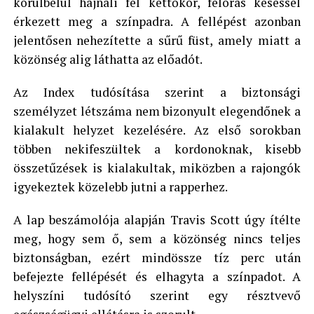
körülbelül hajnali fél kettőkor, félórás késéssel
érkezett meg a színpadra. A fellépést azonban
jelentősen nehezítette a sűrű füst, amely miatt a
közönség alig láthatta az előadót.
Az Index tudósítása szerint a biztonsági
személyzet létszáma nem bizonyult elegendőnek a
kialakult helyzet kezelésére. Az első sorokban
többen nekifeszültek a kordonoknak, kisebb
összetűzések is kialakultak, miközben a rajongók
igyekeztek közelebb jutni a rapperhez.
A lap beszámolója alapján Travis Scott úgy ítélte
meg, hogy sem ő, sem a közönség nincs teljes
biztonságban, ezért mindössze tíz perc után
befejezte fellépését és elhagyta a színpadot. A
helyszíni tudósító szerint egy résztvevő