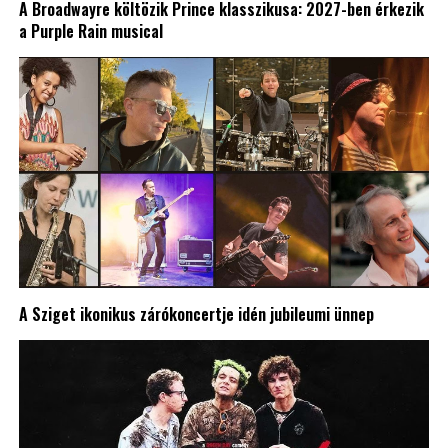
A Broadwayre költözik Prince klasszikusa: 2027-ben érkezik
a Purple Rain musical
A Sziget ikonikus zárókoncertje idén jubileumi ünnep