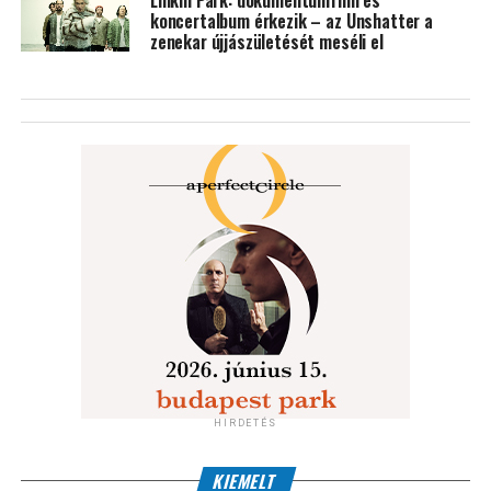
Linkin Park: dokumentumfilm és
koncertalbum érkezik – az Unshatter a
zenekar újjászületését meséli el
HIRDETÉS
KIEMELT