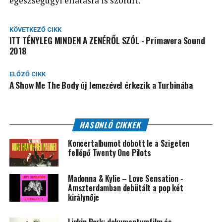
egészségügyi ellátásra is szorult.
KÖVETKEZŐ CIKK
ITT TÉNYLEG MINDEN A ZENÉRŐL SZÓL - Primavera Sound
2018
ELŐZŐ CIKK
A Show Me The Body új lemezével érkezik a Turbinába
HASONLÓ CIKKEK
Koncertalbumot dobott le a Szigeten
fellépő Twenty One Pilots
Madonna & Kylie – Love Sensation -
Amszterdamban debütált a pop két
királynője