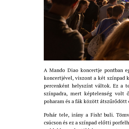
A Mando Diao koncertje pontban egy
koncertjével, viszont a két színpad 
percenként helyszínt váltok. Ez a 
színpadra, mert képtelenség volt 
poharam és a fák között átszűrődött 
Pohár tele, irány a Fish! buli. Töm
csúcson és ez a színpad előtti porfelhő