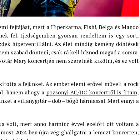
émi fejfájást, mert a Hiperkarma, Fish!, Belga és Mando
ek fel. Ijedségemben gyorsan rendeltem is egy sört,
dek hiperventillálni. Az élet mindig kemény döntések
 nem szabad dönteni, csak rá kell bíznod magad a sorsra.
otár Mary koncertjén nem szeretnék kikötni, és ez volt
ította a fejünket. Az ember elemi erővel műveli a rock
tol, hanem ahogy a
pozsonyi AC/DC koncertről is írtam
,
nket a villanygitár – dob – bőgő hármassal. Mert ennyi a
s volt, mert anno harminc évvel ezelőtt ott voltam a
most 2024-ben újra végighallgatni a lemezt koncerten,