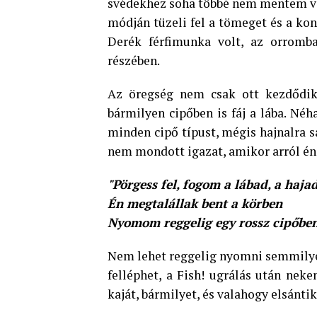
svédekhez soha többé nem mentem viss
módján tüzeli fel a tömeget és a kon
Derék férfimunka volt, az orromb
részében.
Az öregség nem csak ott kezdődik
bármilyen cipőben is fáj a lába. N
minden cipő típust, mégis hajnalra s
nem mondott igazat, amikor arról én
"Pörgess fel, fogom a lábad, a haja
Én megtalállak bent a körben
Nyomom reggelig egy rossz cipőbe
Nem lehet reggelig nyomni semmilye
felléphet, a Fish! ugrálás után nek
kaját, bármilyet, és valahogy elsánti