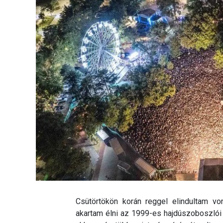
Csütörtökön korán reggel elindultam von
akartam élni az 1999-es hajdúszoboszlói