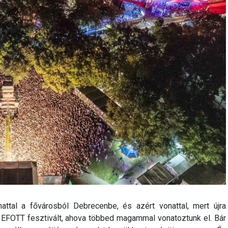
attal a fővárosból Debrecenbe, és azért vonattal, mert újra
 EFOTT fesztivált, ahova többed magammal vonatoztunk el. Bár