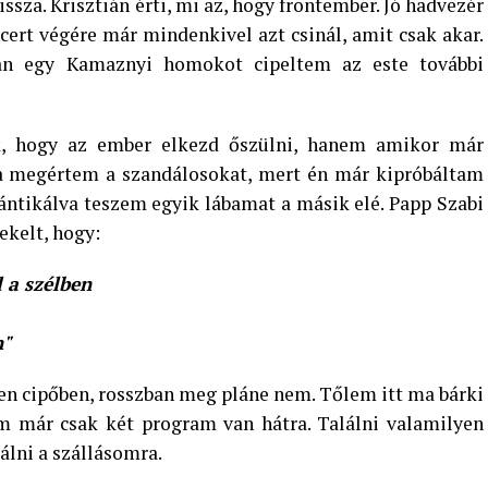
za. Krisztián érti, mi az, hogy frontember. Jó hadvezér
cert végére már mindenkivel azt csinál, amit csak akar.
an egy Kamaznyi homokot cipeltem az este további
, hogy az ember elkezd őszülni, hanem amikor már
éha megértem a szandálosokat, mert én már kipróbáltam
ántikálva teszem egyik lábamat a másik elé. Papp Szabi
ekelt, hogy:
d a szélben
n"
n cipőben, rosszban meg pláne nem. Tőlem itt ma bárki
em már csak két program van hátra. Találni valamilyen
kálni a szállásomra.