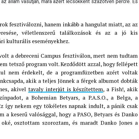
 az állam vasútján, mára azért lecsökkent százötven percre. És
rok fesztiválozni, hanem inkább a hangulat miatt, az az
resése, véletlenszerű találkozások és az a jó kis
ári kulturális eseményekhez.
 volt a debreceni Campus fesztiválon, mert nem tudtam
m tetsző program volt. Kezdődött azzal, hogy fellépett
ul nem érdekelt, de a programfüzetben azért voltak
kcsapda, akik a teljes Jönnek a férgek albumot dobták
nes, akivel
tavaly interjút is készítettem
, a Fish!, akik
színpadot, a Bohemian Betyars, a P.A.S.O., a Belga, a
z így nekem egy tökéletes napnak indult, a pánik csak
m a keserű valósággal, hogy a PASO, Betyars és Danko
, oké, osztottam szoroztam, és maradt Danko Jones a