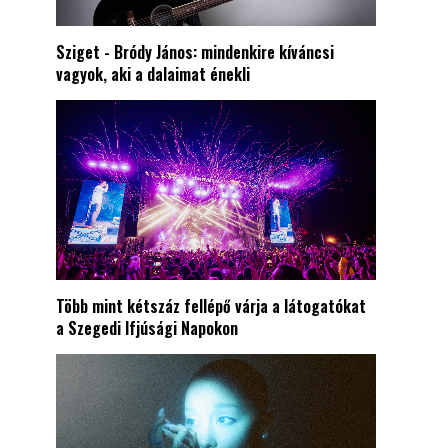
Sziget - Bródy János: mindenkire kíváncsi
vagyok, aki a dalaimat énekli
Több mint kétszáz fellépő várja a látogatókat
a Szegedi Ifjúsági Napokon